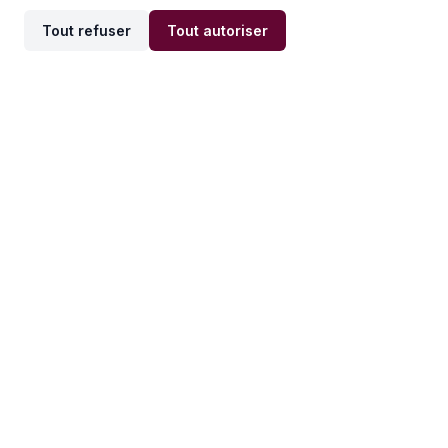
Tout refuser
Tout autoriser
Offres par ville
Offres par métier
Offres d'emploi
Offres d'emploi
Newsletter
Recevez nos actualités et
conseils emploi
directement dans votre
boîte mail.
S'inscrire