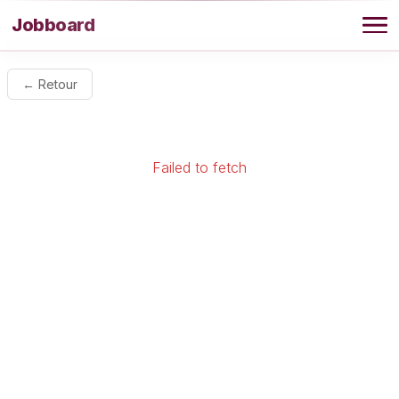
Aller au contenu
Jobboard
Offres
← Retour
Agence
Failed to fetch