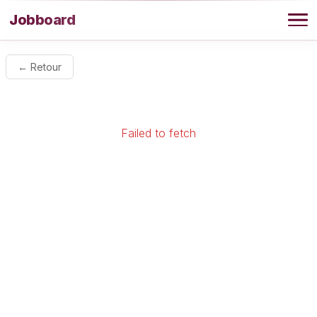
Aller au contenu
Jobboard
Offres
← Retour
Agence
Failed to fetch