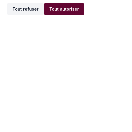
Tout refuser
Tout autoriser
Offres par ville
Offres par métier
Offres d'emploi
Offres d'emploi
Newsletter
Recevez nos actualités et
conseils emploi
directement dans votre
boîte mail.
S'inscrire