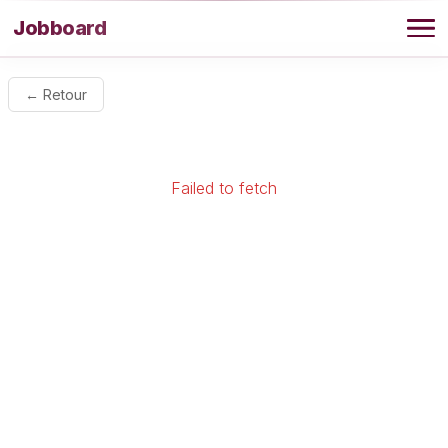
Aller au contenu
Jobboard
Offres
← Retour
Agence
Failed to fetch