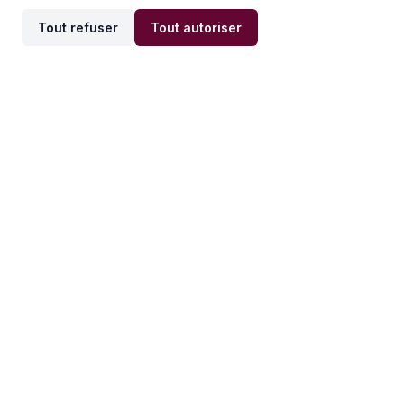
Tout refuser
Tout autoriser
Offres par ville
Offres par métier
Offres d'emploi
Offres d'emploi
Newsletter
Recevez nos actualités et
conseils emploi
directement dans votre
boîte mail.
S'inscrire