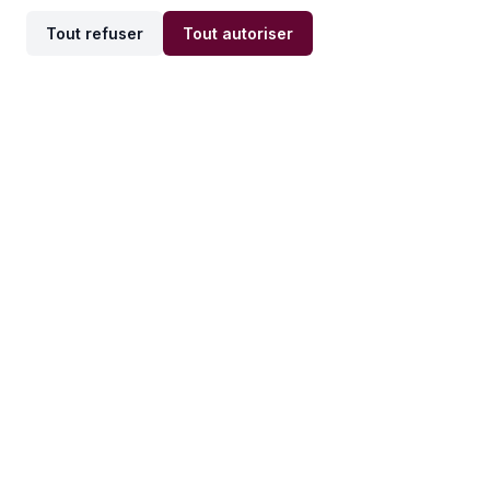
Tout refuser
Tout autoriser
Offres par ville
Offres par métier
Offres d'emploi
Offres d'emploi
Newsletter
Recevez nos actualités et
conseils emploi
directement dans votre
boîte mail.
S'inscrire