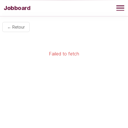
Aller au contenu
Jobboard
Offres
← Retour
Agence
Failed to fetch