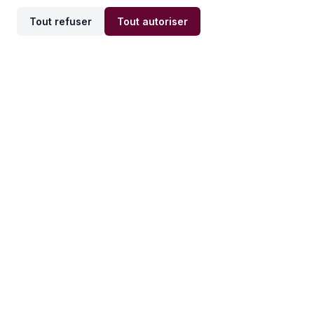
Tout refuser
Tout autoriser
Offres par ville
Offres par métier
Offres d'emploi
Offres d'emploi
Newsletter
Recevez nos actualités et
conseils emploi
directement dans votre
boîte mail.
S'inscrire