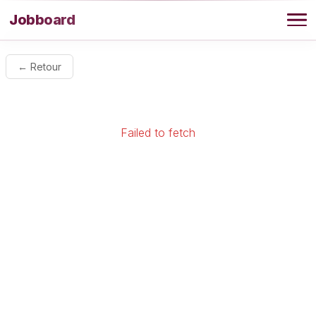
Aller au contenu
Jobboard
Offres
← Retour
Agence
Failed to fetch