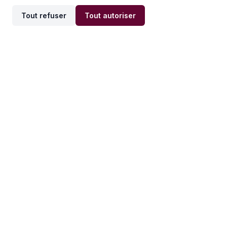
Tout refuser
Tout autoriser
Offres par ville
Offres par métier
Offres d'emploi
Offres d'emploi
Newsletter
Recevez nos actualités et
conseils emploi
directement dans votre
boîte mail.
S'inscrire