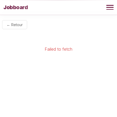
Aller au contenu
Jobboard
Offres
← Retour
Agence
Failed to fetch