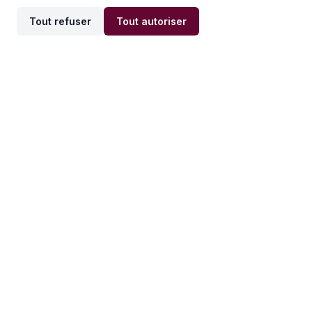
Tout refuser
Tout autoriser
Offres par ville
Offres par métier
Offres d'emploi
Offres d'emploi
Newsletter
Recevez nos actualités et
conseils emploi
directement dans votre
boîte mail.
S'inscrire