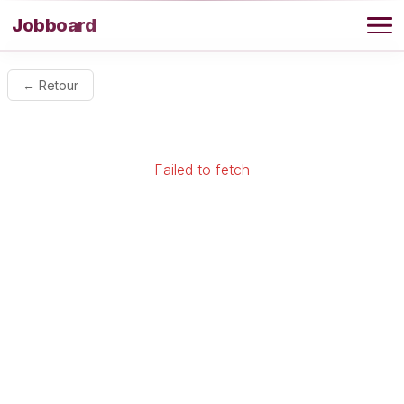
Aller au contenu
Jobboard
Offres
← Retour
Agence
Failed to fetch