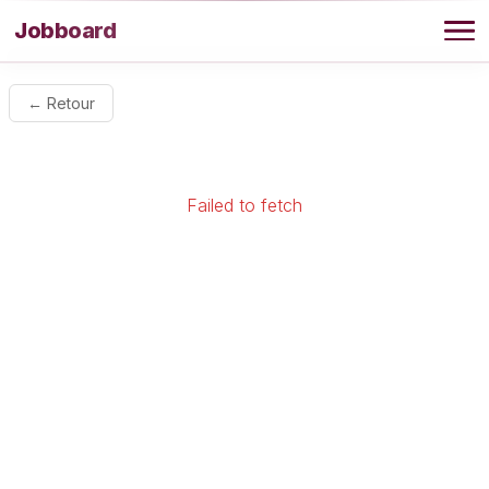
Aller au contenu
Jobboard
Offres
← Retour
Agence
Failed to fetch