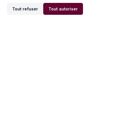
Tout refuser
Tout autoriser
Offres par ville
Offres par métier
Offres d'emploi
Offres d'emploi
Newsletter
Recevez nos actualités et
conseils emploi
directement dans votre
boîte mail.
S'inscrire