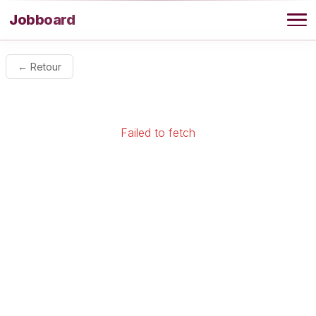
Aller au contenu
Jobboard
Offres
← Retour
Agence
Failed to fetch