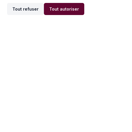
Tout refuser
Tout autoriser
Offres par ville
Offres par métier
Offres d'emploi
Offres d'emploi
Newsletter
Recevez nos actualités et
conseils emploi
directement dans votre
boîte mail.
S'inscrire