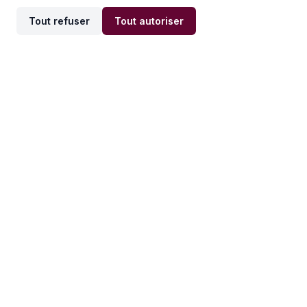
Tout refuser
Tout autoriser
Offres par ville
Offres par métier
Offres d'emploi
Offres d'emploi
Newsletter
Recevez nos actualités et
conseils emploi
directement dans votre
boîte mail.
S'inscrire