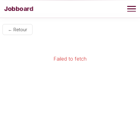
Aller au contenu
Jobboard
Offres
← Retour
Agence
Failed to fetch