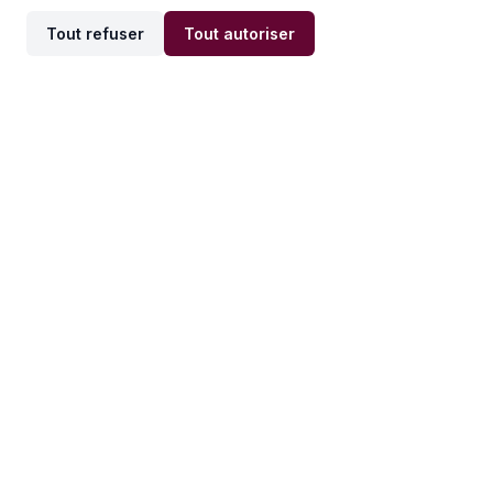
Tout refuser
Tout autoriser
Offres par ville
Offres par métier
Offres d'emploi
Offres d'emploi
Newsletter
Recevez nos actualités et
conseils emploi
directement dans votre
boîte mail.
S'inscrire