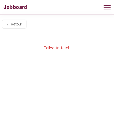
Aller au contenu
Jobboard
Offres
← Retour
Agence
Failed to fetch