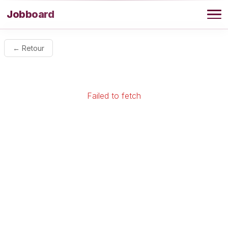
Aller au contenu
Jobboard
Offres
← Retour
Agence
Failed to fetch