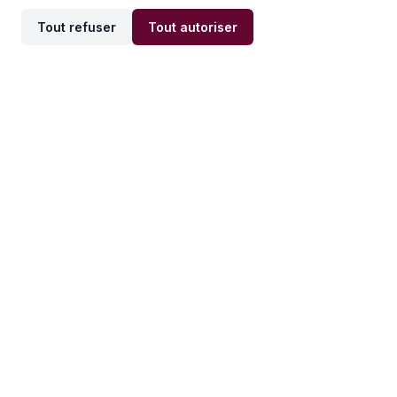
Tout refuser
Tout autoriser
Offres par ville
Offres par métier
Offres d'emploi
Offres d'emploi
Newsletter
Recevez nos actualités et
conseils emploi
directement dans votre
boîte mail.
S'inscrire