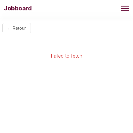
Aller au contenu
Jobboard
Offres
← Retour
Agence
Failed to fetch