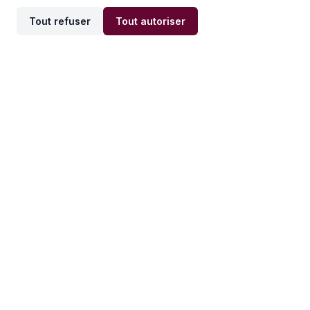
Tout refuser
Tout autoriser
Offres par ville
Offres par métier
Offres d'emploi
Offres d'emploi
Newsletter
Recevez nos actualités et
conseils emploi
directement dans votre
boîte mail.
S'inscrire