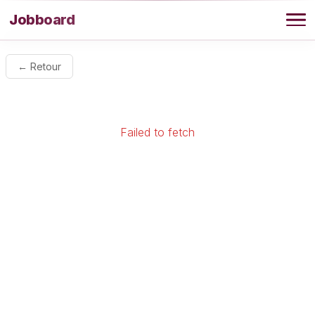
Aller au contenu
Jobboard
Offres
← Retour
Agence
Failed to fetch