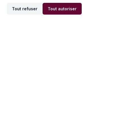
Tout refuser
Tout autoriser
Offres par ville
Offres par métier
Offres d'emploi
Offres d'emploi
Newsletter
Recevez nos actualités et
conseils emploi
directement dans votre
boîte mail.
S'inscrire