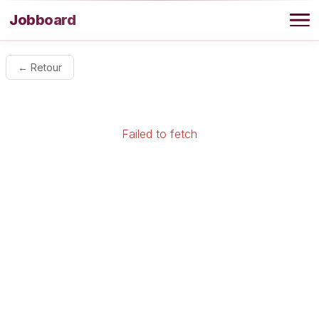
Aller au contenu
Jobboard
Offres
← Retour
Agence
Failed to fetch