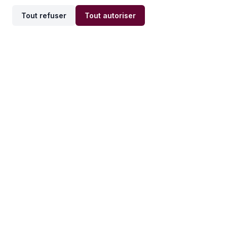
Tout refuser
Tout autoriser
Offres par ville
Offres par métier
Offres d'emploi
Offres d'emploi
Newsletter
Recevez nos actualités et
conseils emploi
directement dans votre
boîte mail.
S'inscrire