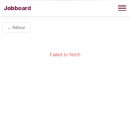
Aller au contenu
Jobboard
Offres
← Retour
Agence
Failed to fetch