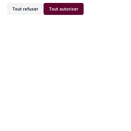
Tout refuser
Tout autoriser
Offres par ville
Offres par métier
Offres d'emploi
Offres d'emploi
Newsletter
Recevez nos actualités et
conseils emploi
directement dans votre
boîte mail.
S'inscrire