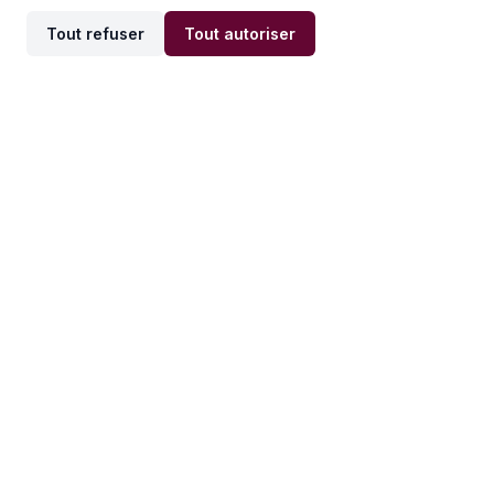
Tout refuser
Tout autoriser
Offres par ville
Offres par métier
Offres d'emploi
Offres d'emploi
Newsletter
Recevez nos actualités et
conseils emploi
directement dans votre
boîte mail.
S'inscrire