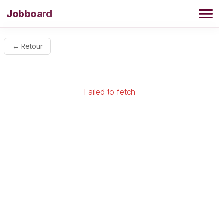
Aller au contenu
Jobboard
Offres
← Retour
Agence
Failed to fetch