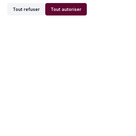
Tout refuser
Tout autoriser
Offres par ville
Offres par métier
Offres d'emploi
Offres d'emploi
Newsletter
Recevez nos actualités et
conseils emploi
directement dans votre
boîte mail.
S'inscrire