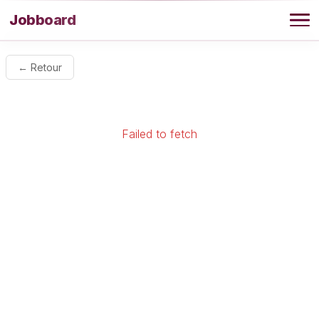
Aller au contenu
Jobboard
Offres
← Retour
Agence
Failed to fetch