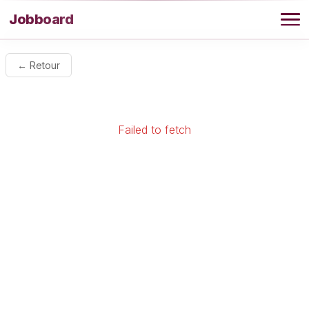
Aller au contenu
Jobboard
Offres
← Retour
Agence
Failed to fetch