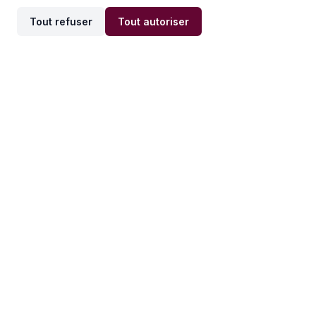
Tout refuser
Tout autoriser
Offres par ville
Offres par métier
Offres d'emploi
Offres d'emploi
Newsletter
Recevez nos actualités et
conseils emploi
directement dans votre
boîte mail.
S'inscrire