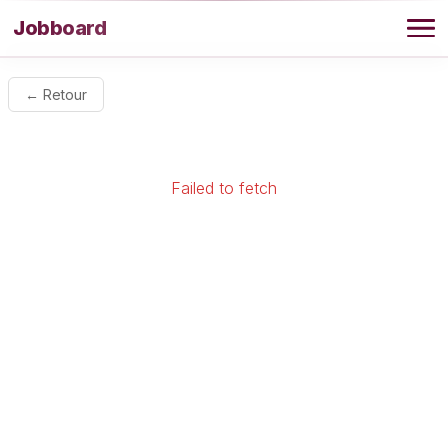
Aller au contenu
Jobboard
Offres
← Retour
Agence
Failed to fetch