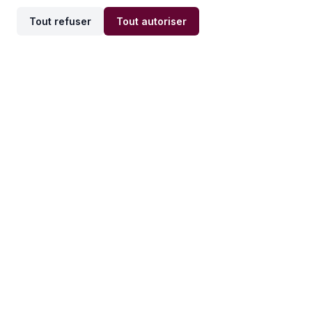
Tout refuser
Tout autoriser
Offres par ville
Offres par métier
Offres d'emploi
Offres d'emploi
Newsletter
Recevez nos actualités et
conseils emploi
directement dans votre
boîte mail.
S'inscrire