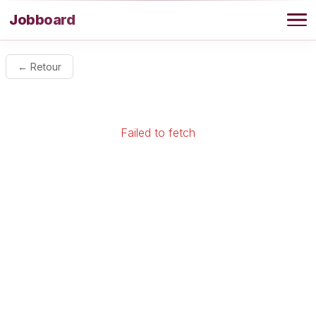
Aller au contenu
Jobboard
Offres
← Retour
Agence
Failed to fetch