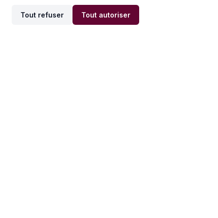
Tout refuser
Tout autoriser
Offres par ville
Offres par métier
Offres d'emploi
Offres d'emploi
Newsletter
Recevez nos actualités et
conseils emploi
directement dans votre
boîte mail.
S'inscrire