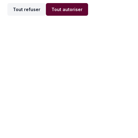
Tout refuser
Tout autoriser
Offres par ville
Offres par métier
Offres d'emploi
Offres d'emploi
Newsletter
Recevez nos actualités et
conseils emploi
directement dans votre
boîte mail.
S'inscrire