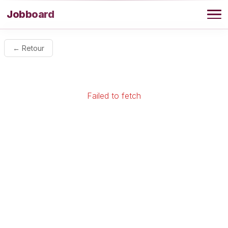
Aller au contenu
Jobboard
Offres
← Retour
Agence
Failed to fetch