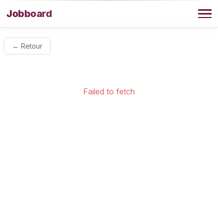
Aller au contenu
Jobboard
Offres
← Retour
Agence
Failed to fetch