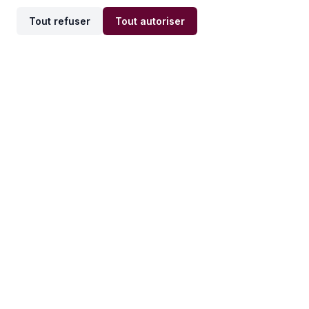
Tout refuser
Tout autoriser
Offres par ville
Offres par métier
Offres d'emploi
Offres d'emploi
Newsletter
Recevez nos actualités et
conseils emploi
directement dans votre
boîte mail.
S'inscrire