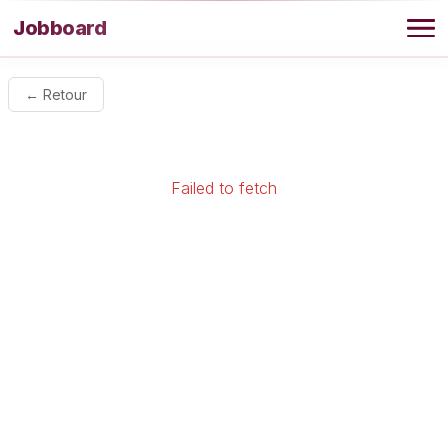
Aller au contenu
Jobboard
Offres
← Retour
Agence
Failed to fetch