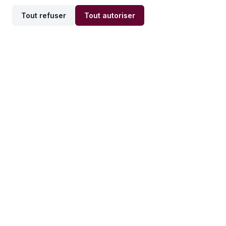
Tout refuser
Tout autoriser
Offres par ville
Offres par métier
Offres d'emploi
Offres d'emploi
Newsletter
Recevez nos actualités et
conseils emploi
directement dans votre
boîte mail.
S'inscrire