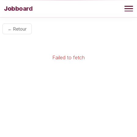
Aller au contenu
Jobboard
Offres
← Retour
Agence
Failed to fetch