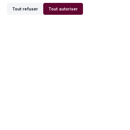
Tout refuser
Tout autoriser
Offres par ville
Offres par métier
Offres d'emploi
Offres d'emploi
Newsletter
Recevez nos actualités et
conseils emploi
directement dans votre
boîte mail.
S'inscrire