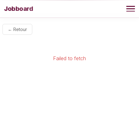
Aller au contenu
Jobboard
Offres
← Retour
Agence
Failed to fetch