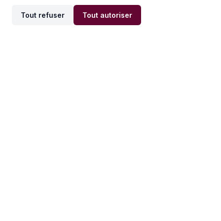
Tout refuser
Tout autoriser
Offres par ville
Offres par métier
Offres d'emploi
Offres d'emploi
Newsletter
Recevez nos actualités et
conseils emploi
directement dans votre
boîte mail.
S'inscrire