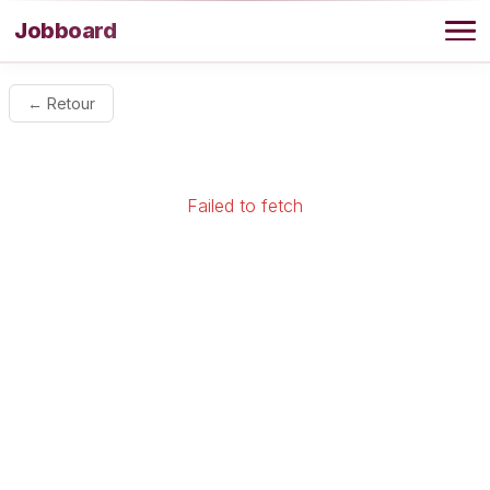
Aller au contenu
Jobboard
Offres
← Retour
Agence
Failed to fetch