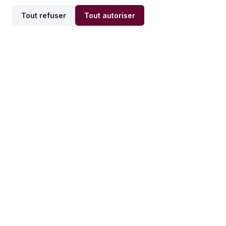
Tout refuser
Tout autoriser
Offres par ville
Offres par métier
Offres d'emploi
Offres d'emploi
Newsletter
Recevez nos actualités et
conseils emploi
directement dans votre
boîte mail.
S'inscrire