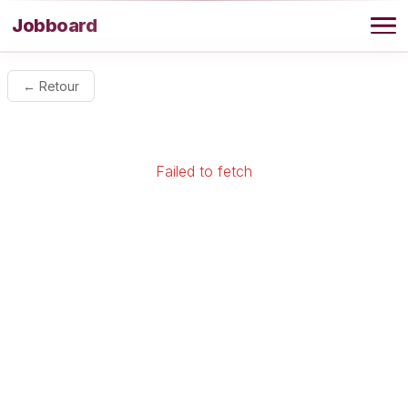
Aller au contenu
Jobboard
Offres
← Retour
Agence
Failed to fetch