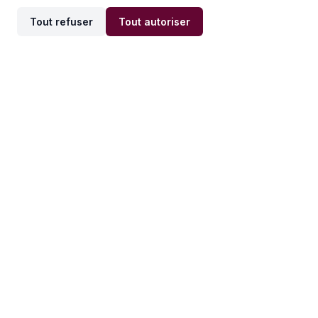
Tout refuser
Tout autoriser
Offres par ville
Offres par métier
Offres d'emploi
Offres d'emploi
Newsletter
Recevez nos actualités et
conseils emploi
directement dans votre
boîte mail.
S'inscrire