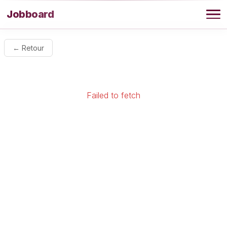
Aller au contenu
Jobboard
Offres
← Retour
Agence
Failed to fetch