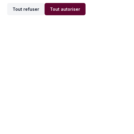
Tout refuser
Tout autoriser
Offres par ville
Offres par métier
Offres d'emploi
Offres d'emploi
Newsletter
Recevez nos actualités et
conseils emploi
directement dans votre
boîte mail.
S'inscrire