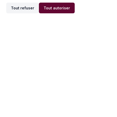
Tout refuser
Tout autoriser
Offres par ville
Offres par métier
Offres d'emploi
Offres d'emploi
Newsletter
Recevez nos actualités et
conseils emploi
directement dans votre
boîte mail.
S'inscrire