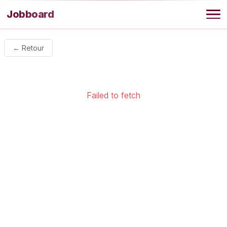
Aller au contenu
Jobboard
Offres
← Retour
Agence
Failed to fetch