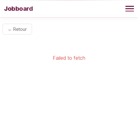
Aller au contenu
Jobboard
Offres
← Retour
Agence
Failed to fetch