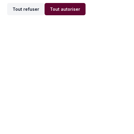
Tout refuser
Tout autoriser
Offres par ville
Offres par métier
Offres d'emploi
Offres d'emploi
Newsletter
Recevez nos actualités et
conseils emploi
directement dans votre
boîte mail.
S'inscrire