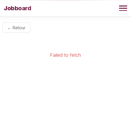
Aller au contenu
Jobboard
Offres
← Retour
Agence
Failed to fetch