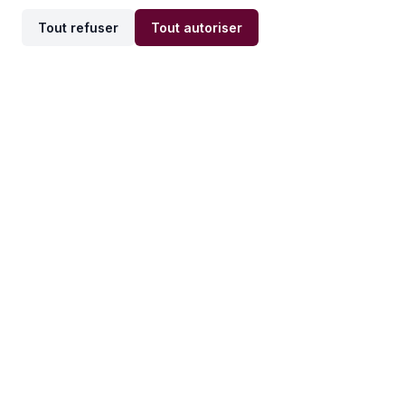
Tout refuser
Tout autoriser
Offres par ville
Offres par métier
Offres d'emploi
Offres d'emploi
Newsletter
Recevez nos actualités et
conseils emploi
directement dans votre
boîte mail.
S'inscrire