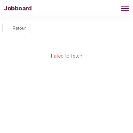
Aller au contenu
Jobboard
Offres
← Retour
Agence
Failed to fetch