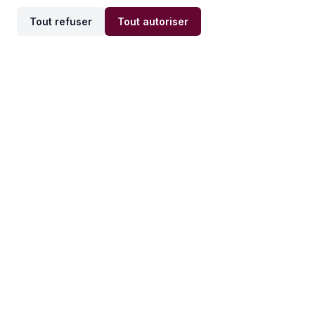
Tout refuser
Tout autoriser
Offres par ville
Offres par métier
Offres d'emploi
Offres d'emploi
Newsletter
Recevez nos actualités et
conseils emploi
directement dans votre
boîte mail.
S'inscrire