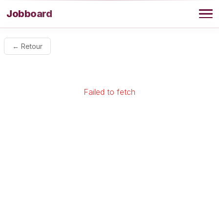
Aller au contenu
Jobboard
Offres
← Retour
Agence
Failed to fetch