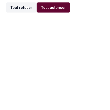
Tout refuser
Tout autoriser
Offres par ville
Offres par métier
Offres d'emploi
Offres d'emploi
Newsletter
Recevez nos actualités et
conseils emploi
directement dans votre
boîte mail.
S'inscrire