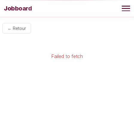
Aller au contenu
Jobboard
Offres
← Retour
Agence
Failed to fetch