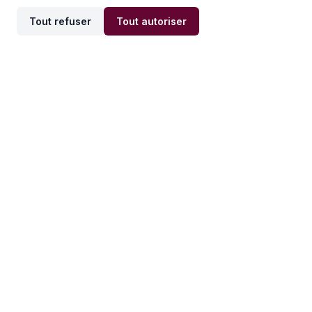
Tout refuser
Tout autoriser
Offres par ville
Offres par métier
Offres d'emploi
Offres d'emploi
Newsletter
Recevez nos actualités et
conseils emploi
directement dans votre
boîte mail.
S'inscrire