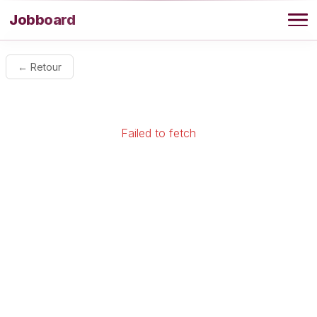
Aller au contenu
Jobboard
Offres
← Retour
Agence
Failed to fetch