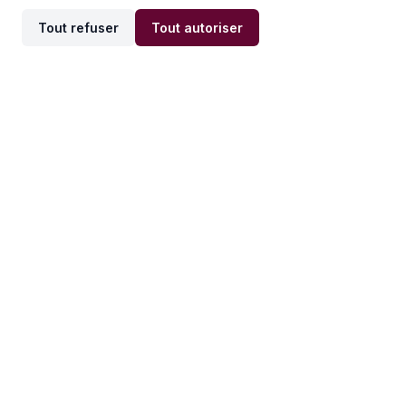
Tout refuser
Tout autoriser
Offres par ville
Offres par métier
Offres d'emploi
Offres d'emploi
Newsletter
Recevez nos actualités et
conseils emploi
directement dans votre
boîte mail.
S'inscrire