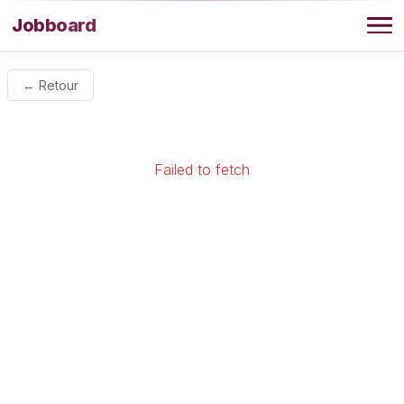
Aller au contenu
Jobboard
Offres
← Retour
Agence
Failed to fetch