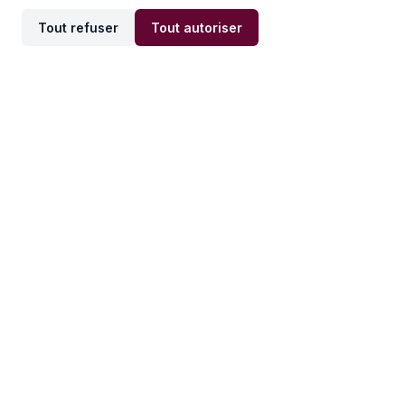
Tout refuser
Tout autoriser
Offres par ville
Offres par métier
Offres d'emploi
Offres d'emploi
Newsletter
Recevez nos actualités et
conseils emploi
directement dans votre
boîte mail.
S'inscrire