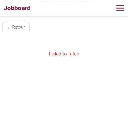
Aller au contenu
Jobboard
Offres
← Retour
Agence
Failed to fetch