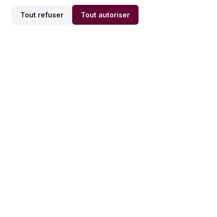
Tout refuser
Tout autoriser
Offres par ville
Offres par métier
Offres d'emploi
Offres d'emploi
Newsletter
Recevez nos actualités et
conseils emploi
directement dans votre
boîte mail.
S'inscrire