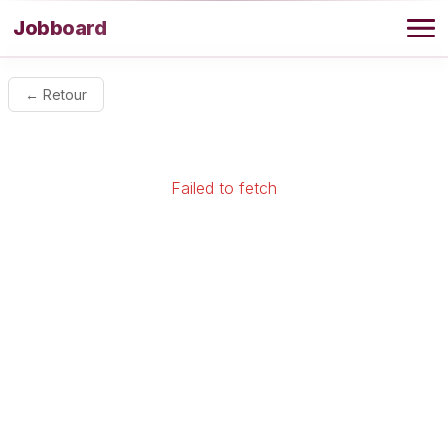
Aller au contenu
Jobboard
Offres
← Retour
Agence
Failed to fetch