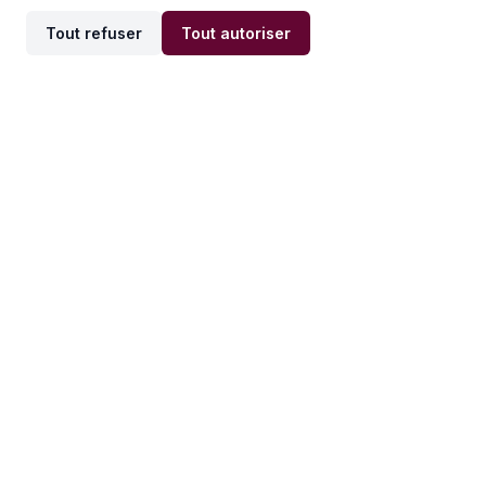
Tout refuser
Tout autoriser
Offres par ville
Offres par métier
Offres d'emploi
Offres d'emploi
Newsletter
Recevez nos actualités et
conseils emploi
directement dans votre
boîte mail.
S'inscrire