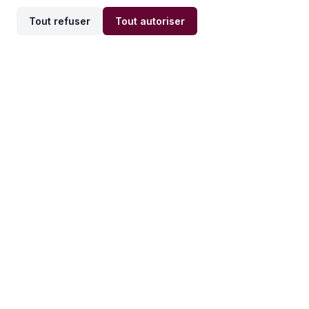
Tout refuser
Tout autoriser
Offres par ville
Offres par métier
Offres d'emploi
Offres d'emploi
Newsletter
Recevez nos actualités et
conseils emploi
directement dans votre
boîte mail.
S'inscrire