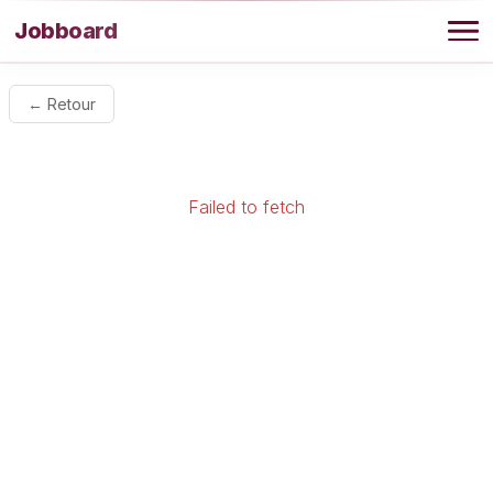
Aller au contenu
Jobboard
Offres
← Retour
Agence
Failed to fetch