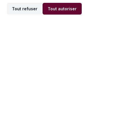
Tout refuser
Tout autoriser
Offres par ville
Offres par métier
Offres d'emploi
Offres d'emploi
Newsletter
Recevez nos actualités et
conseils emploi
directement dans votre
boîte mail.
S'inscrire