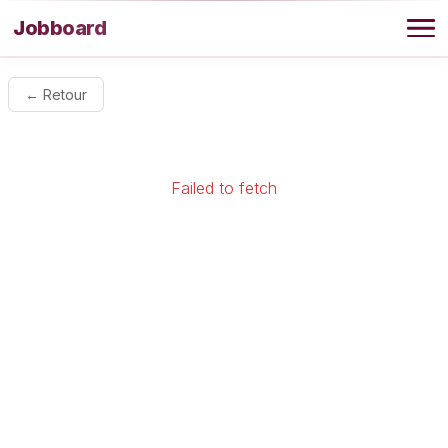
Aller au contenu
Jobboard
Offres
← Retour
Agence
Failed to fetch