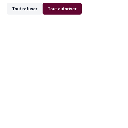
Tout refuser
Tout autoriser
Offres par ville
Offres par métier
Offres d'emploi
Offres d'emploi
Newsletter
Recevez nos actualités et
conseils emploi
directement dans votre
boîte mail.
S'inscrire