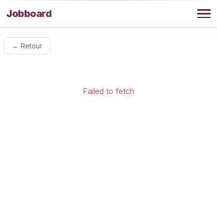
Aller au contenu
Jobboard
Offres
← Retour
Agence
Failed to fetch