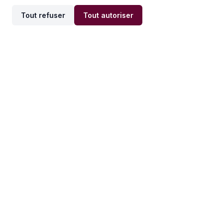
Tout refuser
Tout autoriser
Offres par ville
Offres par métier
Offres d'emploi
Offres d'emploi
Newsletter
Recevez nos actualités et
conseils emploi
directement dans votre
boîte mail.
S'inscrire