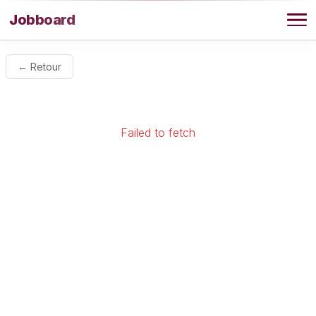
Aller au contenu
Jobboard
Offres
← Retour
Agence
Failed to fetch