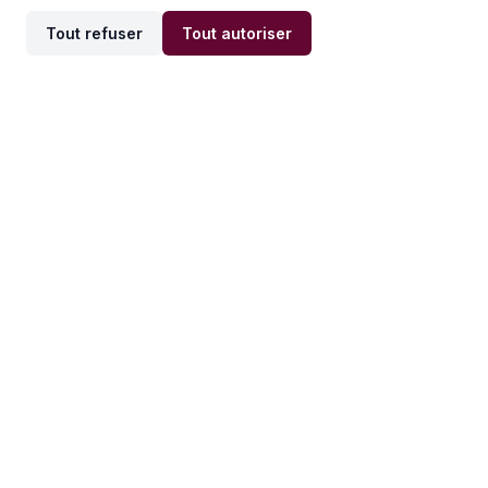
Tout refuser
Tout autoriser
Offres par ville
Offres par métier
Offres d'emploi
Offres d'emploi
Newsletter
Recevez nos actualités et
conseils emploi
directement dans votre
boîte mail.
S'inscrire