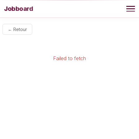
Aller au contenu
Jobboard
Offres
← Retour
Agence
Failed to fetch