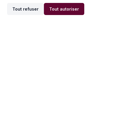
Tout refuser
Tout autoriser
Offres par ville
Offres par métier
Offres d'emploi
Offres d'emploi
Newsletter
Recevez nos actualités et
conseils emploi
directement dans votre
boîte mail.
S'inscrire