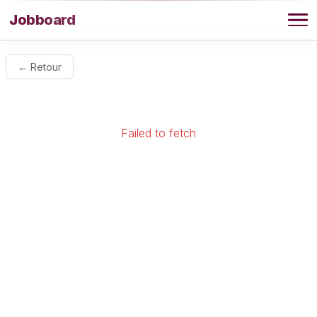
Aller au contenu
Jobboard
Offres
← Retour
Agence
Failed to fetch