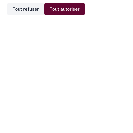
Tout refuser
Tout autoriser
Offres par ville
Offres par métier
Offres d'emploi
Offres d'emploi
Newsletter
Recevez nos actualités et
conseils emploi
directement dans votre
boîte mail.
S'inscrire