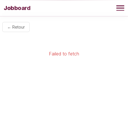
Aller au contenu
Jobboard
Offres
← Retour
Agence
Failed to fetch