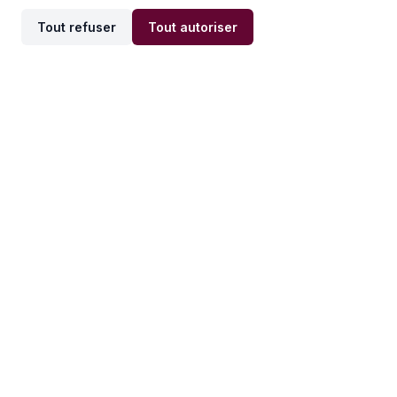
Tout refuser
Tout autoriser
Offres par ville
Offres par métier
Offres d'emploi
Offres d'emploi
Newsletter
Recevez nos actualités et
conseils emploi
directement dans votre
boîte mail.
S'inscrire