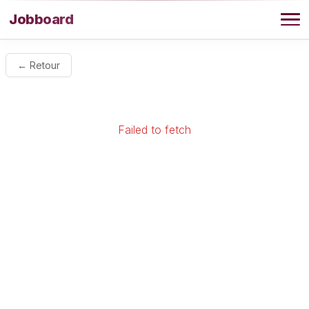
Aller au contenu
Jobboard
Offres
← Retour
Agence
Failed to fetch