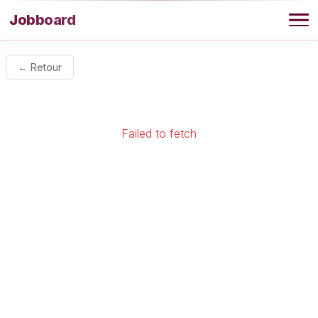
Aller au contenu
Jobboard
Offres
← Retour
Agence
Failed to fetch