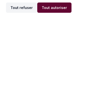
Tout refuser
Tout autoriser
Offres par ville
Offres par métier
Offres d'emploi
Offres d'emploi
Newsletter
Recevez nos actualités et
conseils emploi
directement dans votre
boîte mail.
S'inscrire