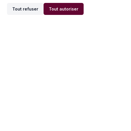
Tout refuser
Tout autoriser
Offres par ville
Offres par métier
Offres d'emploi
Offres d'emploi
Newsletter
Recevez nos actualités et
conseils emploi
directement dans votre
boîte mail.
S'inscrire