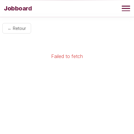
Aller au contenu
Jobboard
Offres
← Retour
Agence
Failed to fetch