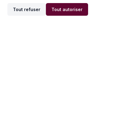
Tout refuser
Tout autoriser
Offres par ville
Offres par métier
Offres d'emploi
Offres d'emploi
Newsletter
Recevez nos actualités et
conseils emploi
directement dans votre
boîte mail.
S'inscrire