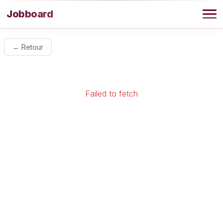
Aller au contenu
Jobboard
Offres
← Retour
Agence
Failed to fetch